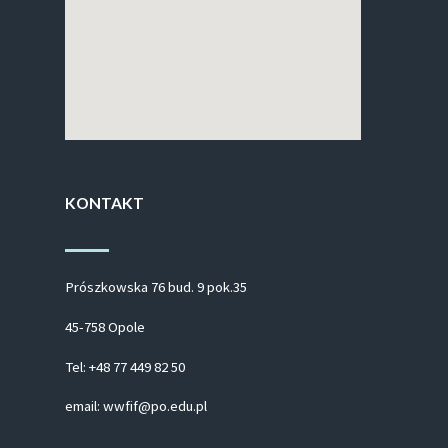
KONTAKT
Prószkowska 76 bud. 9 pok.35
45-758 Opole
Tel: +48 77 449 82 50
email: wwfif@po.edu.pl