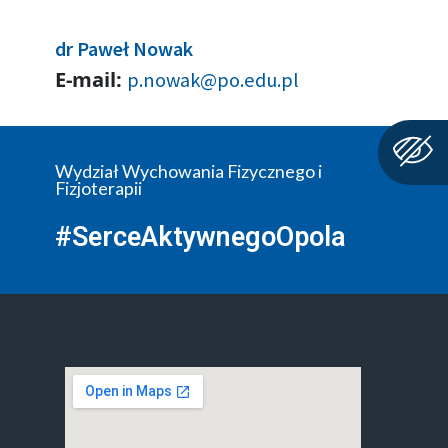
dr Paweł Nowak
E-mail:
p.nowak@po.edu.pl
Wydział Wychowania Fizycznego i
Fizjoterapii
#SerceAktywnegoOpola