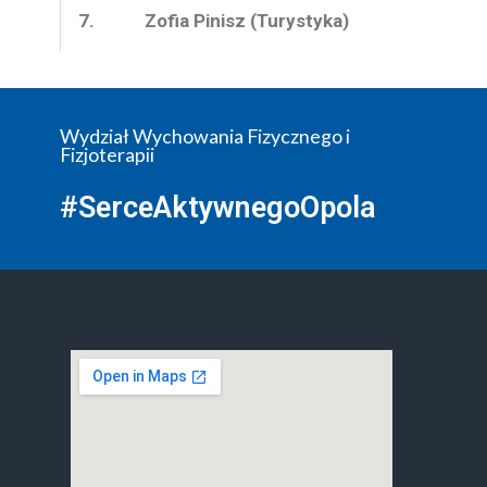
7.
Zofia Pinisz (Turystyka)
Wydział Wychowania Fizycznego i
Fizjoterapii
#SerceAktywnegoOpola