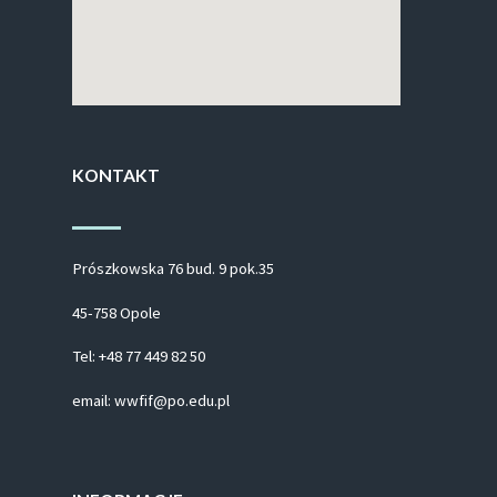
KONTAKT
Prószkowska 76 bud. 9 pok.35
45-758 Opole
Tel: +48 77 449 82 50
email: wwfif@po.edu.pl