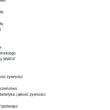
iału
łu
łu
I
w
emickiego
wy WWFiF
akość żywności
ieczeństwo
dietetyka i jakość żywności
zjoterapii