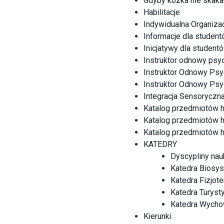
Gdyby kózka nie skaka
Habilitacje
Indywidualna Organiza
Informacje dla studen
Inicjatywy dla student
Instruktor odnowy ps
Instruktor Odnowy Psy
Instruktor Odnowy Ps
Integracja Sensoryczna
Katalog przedmiotów 
Katalog przedmiotów 
Katalog przedmiotów 
KATEDRY
Dyscypliny na
Katedra Biosys
Katedra Fizjote
Katedra Turysty
Katedra Wychow
Kierunki