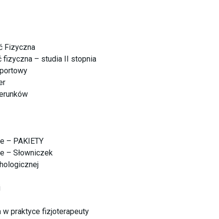
 Fizyczna
izyczna – studia II stopnia
portowy
er
ierunków
e – PAKIETY
e – Słowniczek
ologicznej
i
a w praktyce fizjoterapeuty