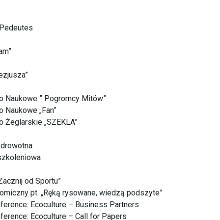
 Pedeutes
am”
ezjusza”
ło Naukowe ” Pogromcy Mitów”
o Naukowe „Fan”
o Żeglarskie „SZEKLA”
Zdrowotna
szkoleniowa
acznij od Sportu”
tomiczny pt. „Ręką rysowane, wiedzą podszyte”
ference: Ecoculture – Business Partners
erence: Ecoculture – Call for Papers