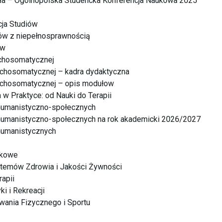
ła – Ogólnopolska Studencka Konferencja Naukowa 2025
cja Studiów
tów z niepełnosprawnością
ów
ychosomatycznej
chosomatycznej – kadra dydaktyczna
ychosomatycznej – opis modułow
 w Praktyce: od Nauki do Terapii
humanistyczno-społecznych
humanistyczno-społecznych na rok akademicki 2026/2027
humanistycznych
ukowe
temów Zdrowia i Jakości Żywności​
rapii
ki i Rekreacji
ania Fizycznego i Sportu