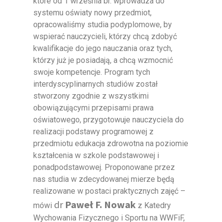
które od 1 września br. wprowadza do
systemu oświaty nowy przedmiot,
opracowaliśmy studia podyplomowe, by
wspierać nauczycieli, którzy chcą zdobyć
kwalifikacje do jego nauczania oraz tych,
którzy już je posiadają, a chcą wzmocnić
swoje kompetencje. Program tych
interdyscyplinarnych studiów został
stworzony zgodnie z wszystkimi
obowiązującymi przepisami prawa
oświatowego, przygotowuje nauczyciela do
realizacji podstawy programowej z
przedmiotu edukacja zdrowotna na poziomie
kształcenia w szkole podstawowej i
ponadpodstawowej. Proponowane przez
nas studia w zdecydowanej mierze będą
realizowane w postaci praktycznych zajęć –
dr
Paweł F. Nowak
mówi
z Katedry
Wychowania Fizycznego i Sportu na WWFiF,